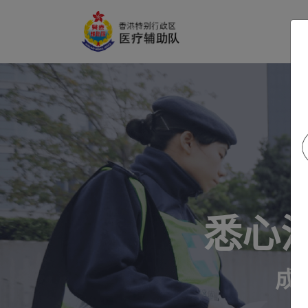
至
主
要
内
容
悉心
成