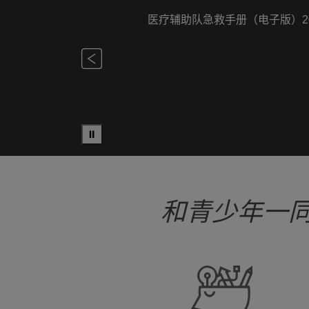
2026年第1期医疗辅助队队讯已
⏸
和青少年一