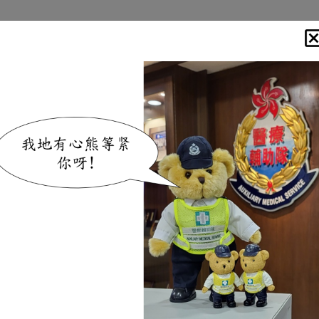
关于我们
资讯
资源中心
少年团
职务
治理
.
迅速行动
.
竭
为首屈一指的志愿应急医疗卫生